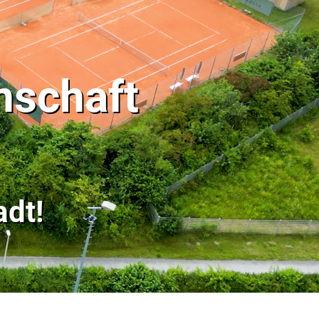
nschaft
dt!