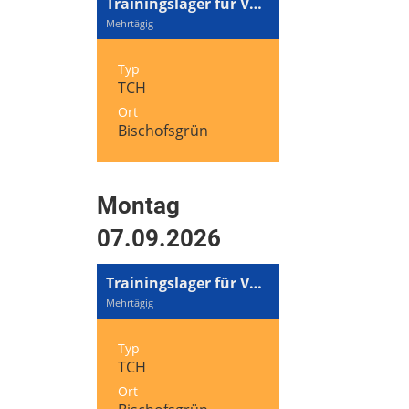
Trainingslager für Volleyball und Tennis
Mehrtägig
Typ
TCH
Ort
Bischofsgrün
Montag
07.09.2026
Trainingslager für Volleyball und Tennis
Mehrtägig
Typ
TCH
Ort