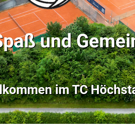
 Spaß und Gemei
llkommen im
TC Höchsta