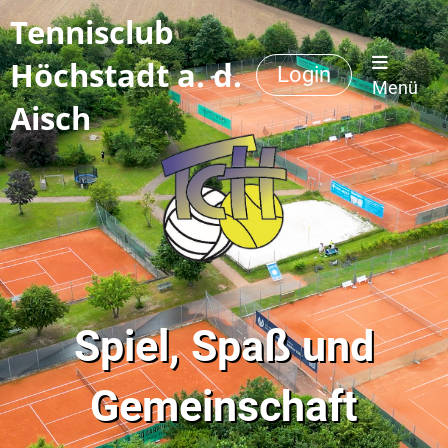
Tennisclub
Höchstadt a. d.
Login
Menü
Aisch
Spiel, Spaß und
Gemeinschaft