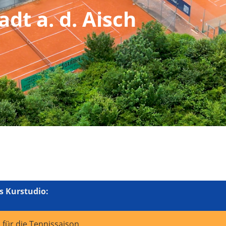
dt a. d. Aisch
s Kurstudio:
 für die Tennissaison