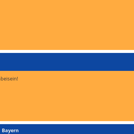
abeisein!
1 Bayern