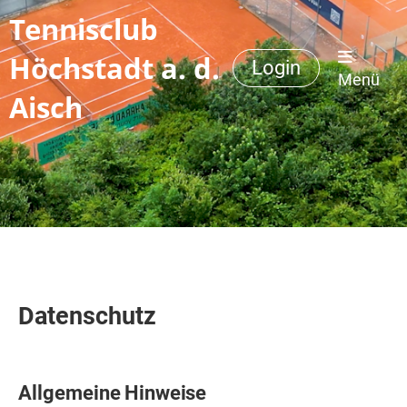
Tennisclub
Höchstadt a. d.
Login
Menü
Aisch
Datenschutz
Allgemeine
Hinweise