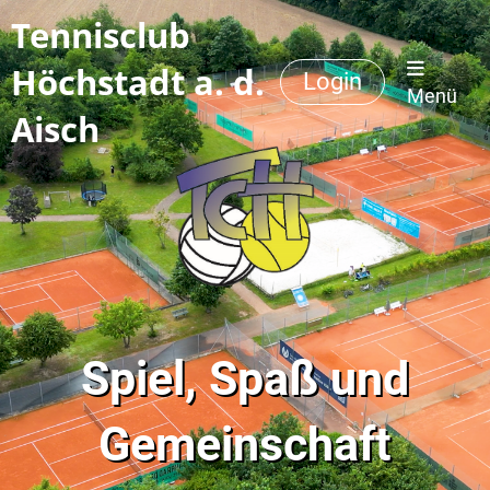
Tennisclub
Höchstadt a. d.
Login
Menü
Aisch
Spiel, Spaß und
Gemeinschaft